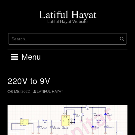
Skip
to
Latiful Hayat
content
Latiful Hayat Website
Menu
220V to 9V
6 MEI 2022
LATIFUL HAYAT