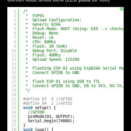
?
1
/* 
2
*  ESP01
3
*  Upload Configuration:
4
*  Generic 8266
5
*  Flash Mode: DOUT (Using: DIO --> checksum 
6
*  Debug: None
7
*  Reset: ck
8
*  CPU: 80Mhz
9
*  Flash: 1M (64K)
10
*  Debug Port: Disable
11
*  Flash: 40Mhz
12
*  Upload Speed: 115200
13
*  
14
*  Flashing ESP-01 using Esp8266 Serial Modul
15
*  Connect GPIO0 to GND
16
*  
17
*  Flash ESP-01 using USB to TTL 
18
*  Connect GPIO0 to GND, EN to 3V3, RX-TX, TX
19
*/
20
21
#define D3  0 //GPIO0
22
#define D4  2 //GPIO2
23
void
setup() {
24
//GPIO0
25
pinMode(D3, OUTPUT);
26
Serial.begin(74880);
27
}
28
void
loop() {