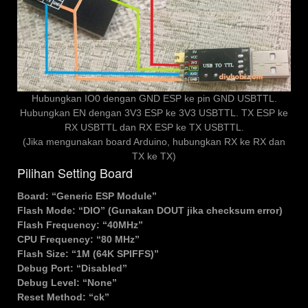
Hubungkan IO0 dengan GND ESP ke pin GND USBTTL.
Hubungkan EN dengan 3V3 ESP ke 3V3 USBTTL. TX ESP ke
RX USBTTL dan RX ESP ke TX USBTTL.
(Jika mengunakan board Arduino, hubungkan RX ke RX dan
TX ke TX)
Pilihan Setting Board
Board: “Generic ESP Module”
Flash Mode: “DIO” (Gunakan DOUT jika checksum error)
Flash Frequency: “40MHz”
CPU Frequency: “80 MHz”
Flash Size: “1M (64K SPIFFS)”
Debug Port: “Disabled”
Debug Level: “None”
Reset Method: “ck”