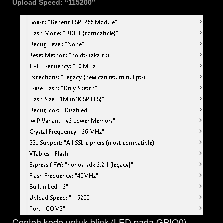
Upload Speed: “115200”
Contoh kode untuk blink (LED pada GPIO0)