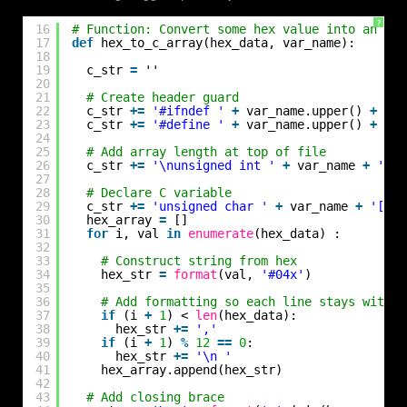
?
16
# Function: Convert some hex value into an arr
17
def
hex_to_c_array(hex_data, var_name):
18
19
c_str 
=
''
20
21
# Create header guard
22
c_str 
+
=
'#ifndef '
+
var_name.upper() 
+
'_H
23
c_str 
+
=
'#define '
+
var_name.upper() 
+
'_H
24
25
# Add array length at top of file
26
c_str 
+
=
'\nunsigned int '
+
var_name 
+
'_le
27
28
# Declare C variable
29
c_str 
+
=
'unsigned char '
+
var_name 
+
'[] =
30
hex_array 
=
[]
31
for
i, val 
in
enumerate
(hex_data) :
32
33
# Construct string from hex
34
hex_str 
=
format
(val, 
'#04x'
)
35
36
# Add formatting so each line stays within
37
if
(i 
+
1
) < 
len
(hex_data):
38
hex_str 
+
=
','
39
if
(i 
+
1
) 
%
12
=
=
0
:
40
hex_str 
+
=
'\n '
41
hex_array.append(hex_str)
42
43
# Add closing brace