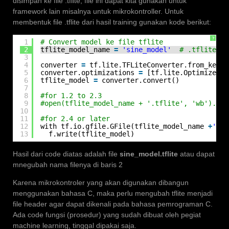
disimpan ke file .tflite, file ini dapat kita gunakan untuk
framework lain misalnya untuk mikrokontroller. Untuk
membentuk file .tflite dari hasil training gunakan kode berikut:
?
1
# Convert model ke file tflite
2
tflite_model_name 
=
'sine_model'
# .tflite 
3
4
converter 
=
tf.lite.TFLiteConverter.from_keras
5
converter.optimizations 
=
[tf.lite.Optimize.OP
6
tflite_model 
=
converter.convert()
7
8
#for 1.2 to 2.3
9
#open(tflite_model_name + '.tflite', 'wb').wri
10
11
#for 2.4 or later
12
with tf.io.gfile.GFile(tflite_model_name 
+
'.tf
13
f.write(tflite_model)
Hasil dari code diatas adalah file
sine_model.tflite
atau dapat
mnegubah nama filenya di baris 2
Karena mikrokontroler yang akan digunakan dibangun
menggunakan bahasa C, maka perlu mengubah tflite menjadi
file header agar dapat dikenali pada bahasa pemrograman C.
Ada code fungsi (prosedur) yang sudah dibuat oleh pegiat
machine learning, tinggal dipakai saja.