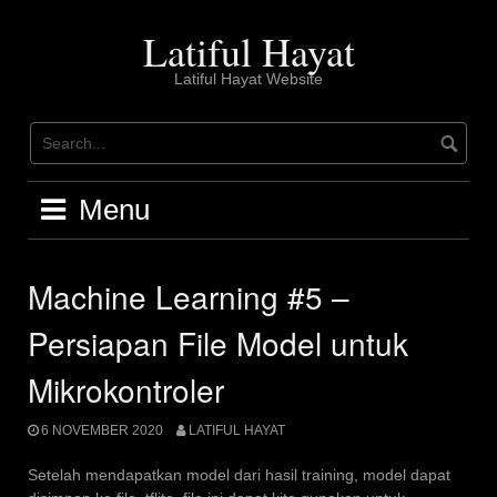
Skip
to
Latiful Hayat
content
Latiful Hayat Website
Menu
Machine Learning #5 –
Persiapan File Model untuk
Mikrokontroler
6 NOVEMBER 2020
LATIFUL HAYAT
Setelah mendapatkan model dari hasil training, model dapat