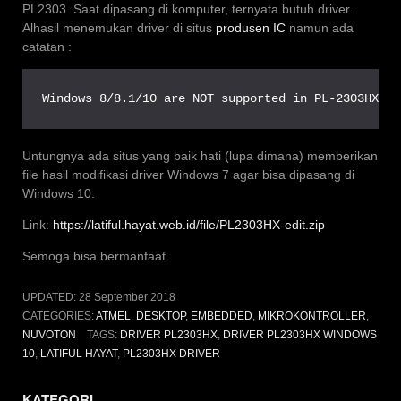
PL2303. Saat dipasang di komputer, ternyata butuh driver.
Alhasil menemukan driver di situs
produsen IC
namun ada
catatan :
Windows 8/8.1/10 are NOT supported in PL-2303HXA a
Untungnya ada situs yang baik hati (lupa dimana) memberikan
file hasil modifikasi driver Windows 7 agar bisa dipasang di
Windows 10.
Link:
https://latiful.hayat.web.id/file/PL2303HX-edit.zip
Semoga bisa bermanfaat
UPDATED:
28 September 2018
CATEGORIES:
ATMEL
,
DESKTOP
,
EMBEDDED
,
MIKROKONTROLLER
,
NUVOTON
TAGS:
DRIVER PL2303HX
,
DRIVER PL2303HX WINDOWS
10
,
LATIFUL HAYAT
,
PL2303HX DRIVER
KATEGORI